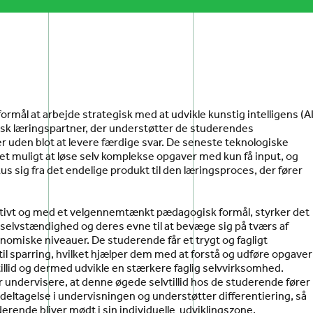
 formål at arbejde strategisk med at udvikle kunstig intelligens (AI
k læringspartner, der understøtter de studerendes
 uden blot at levere færdige svar. De seneste teknologiske
et muligt at løse selv komplekse opgaver med kun få input, og
kus sig fra det endelige produkt til den læringsproces, der fører
ktivt og med et velgennemtænkt pædagogisk formål, styrker det
selvstændighed og deres evne til at bevæge sig på tværs af
onomiske niveauer. De studerende får et trygt og fagligt
 til sparring, hvilket hjælper dem med at forstå og udføre opgaver
illid og dermed udvikle en stærkere faglig selvvirksomhed.
 undervisere, at denne øgede selvtillid hos de studerende fører
v deltagelse i undervisningen og understøtter differentiering, så
erende bliver mødt i sin individuelle udviklingszone.