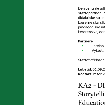
Den centrale udf
støttepartner u
didaktiske strukt
Lærerne skal si
pædagogiske inte
lærerens vejledn
Partnere
Latvian
Vytauta
Støttet af Nord
Løbetid:
01.09.2
Kontakt:
Peter V
KA2 - DI
Storytel
Educatio