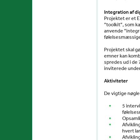
Integration af d
Projektet er et
”toolkit”, som k
anvende ”integrat
følelsesmæssige
Projektet skal g
emner kan kombin
spredes ud i de 
inviterede unde
Aktiviteter
De vigtige nøgle-
5 inter
følelse
Opsamli
Afviklin
hvert la
Afviklin