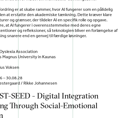
ordring er at skabe rammer, hvor AI fungerer som en pålidelig
den at erstatte den akademiske tænkning. Dette kræver klare
urer og grænser, der tildeler AI en specifik rolle og opgave.
kre, at AI fungerer i overensstemmelse med deres egne
ntioner og refleksioner, så teknologien bliver en forlængelse af
ing snarere end en genvej til færdige løsninger.
 Dyslexia Association
s Magnus University in Kaunas
plus Voksen
6 – 30.08.28
estergaard / Rikke Johannesen
ST-SEED - Digital Integration
ling Through Social-Emotional
n