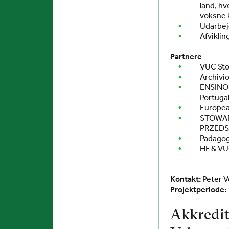
land, h
voksne 
Udarbejd
Afviklin
Partnere
VUC St
Archivio
ENSINO 
Portuga
Europea
STOWAR
PRZEDS
Pädagog
HF & V
Kontakt:
Peter 
Projektperiode:
Akkredit