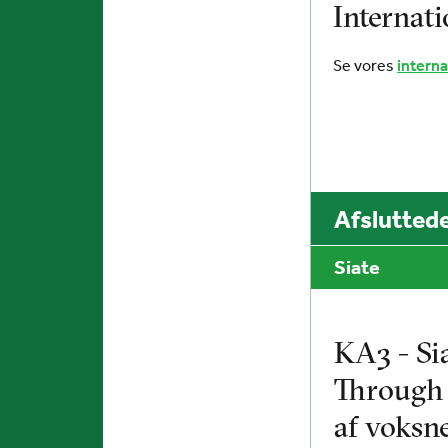
Internati
Se vores
interna
Afsluttede
Siate
KA3 - Sia
Through 
af voksn