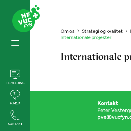
Om os
Strategi og kvalitet
Internationale projekter
Internationale p
TILMELDING
Kontakt
HJÆLP
Peter Vesterg
pve@vucfyn.
KONTAKT