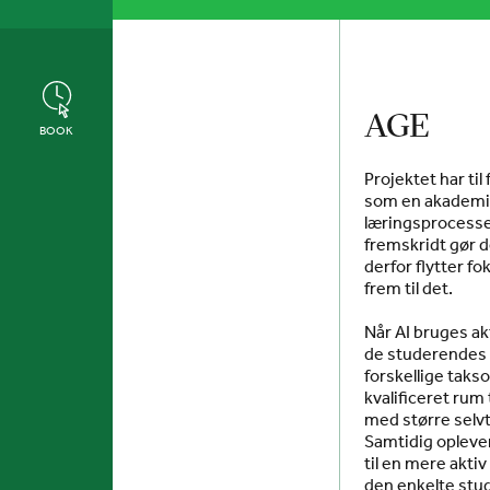
AGE
BOOK
Projektet har til
som en akademis
læringsprocesser
fremskridt gør d
derfor flytter fo
frem til det.
Når AI bruges a
de studerendes 
forskellige taks
kvalificeret rum
med større selvt
Samtidig oplever
til en mere akti
den enkelte stud