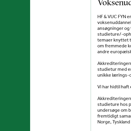
Voksenu
HF & VUC FYN er
voksenuddannels
ansøgninger og t
studieture/-opho
temaer knyttet t
om fremmede kult
andre europæisk
Akkrediteringern
studietur med en
unikke lærings-
Vi har hidtil haf
Akkrediteringer
studieture hos p
undersøge om be
fremtidigt samarb
Norge, Tyskland 