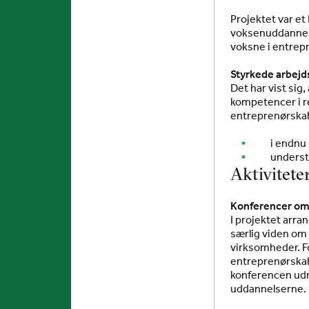
Projektet var et
voksenuddannels
voksne i entrepr
Styrkede arbej
Det har vist sig
kompetencer i re
entreprenørskab, 
i endnu
underst
Aktivitete
Konferencer om
I projektet arr
særlig viden om 
virksomheder. F
entreprenørskab 
konferencen udmø
uddannelserne.