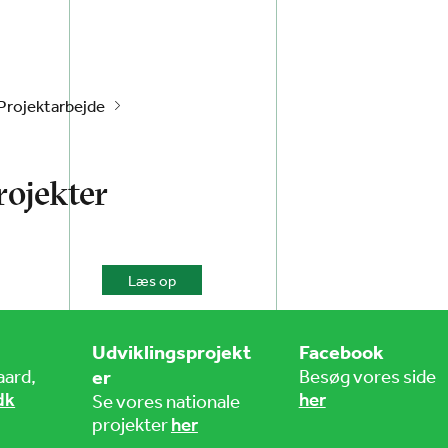
Projektarbejde
rojekter
Læs op
Udviklingsprojekt
Facebook
aard,
er
Besøg vores side
dk
her
Se vores nationale
her
projekter