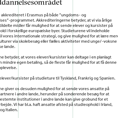
ddannelsesområdet
 akkrediteret i Erasmus på både ”ungdoms- og
es”-programmet. Akkrediteringerne betyder, at vi via årlige
ildelte midler får mulighed for at sende elever og kursister på
ld i forskellige europæiske byer. Studieturene vil indeholde
il vores internationale strategi, og give mulighed for at lære mer
urer via skolebesøg eller fælles aktiviteter med unge/-voksne 
e lande.
e betyder, at vores elever/kursister kan deltage i en planlagt
 mindre egen betaling, så de fleste får mulighed for at få denne
oplevelse.
t elever/kursister på studieture til Tyskland, Frankrig og Spanien.
ne giver os desuden mulighed for at sende vores ansatte på
artnere i andre lande, herunder på sonderende besøg for at
stemte institutioner i andre lande kan give grobund for et
ejde. Vi har bl.a. haft ansatte afsted på studieophold i Irland,
og Italien.