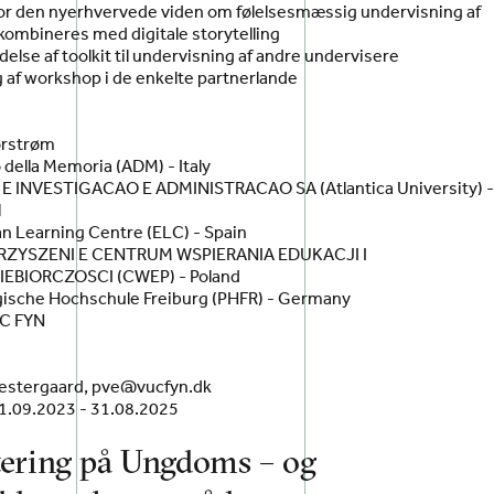
vor den nyerhvervede viden om følelsesmæssig undervisning af
kombineres med digitale storytelling
else af toolkit til undervisning af andre undervisere
g af workshop i de enkelte partnerlande
orstrøm
 della Memoria (ADM) - Italy
E INVESTIGACAO E ADMINISTRACAO SA (Atlantica University) 
l
n Learning Centre (ELC) - Spain
ZYSZENI E CENTRUM WSPIERANIA EDUKACJI I
IEBIORCZOSCI (CWEP) - Poland
ische Hochschule Freiburg (PHFR) - Germany
UC FYN
Vestergaard, pve@vucfyn.dk
1.09.2023 - 31.08.2025
ering på Ungdoms – og