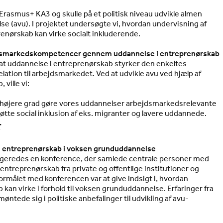
 Erasmus+ KA3 og skulle på et politisk niveau udvikle almen
e (avu). I projektet undersøgte vi, hvordan undervisning af
enørskab kan virke socialt inkluderende.
dsmarkedskompetencer gennem uddannelse i entreprenørskab
, at uddannelse i entreprenørskab styrker den enkeltes
lation til arbejdsmarkedet. Ved at udvikle avu ved hjælp af
ville vi:
 højere grad gøre vores uddannelser arbejdsmarkedsrelevante
øtte social inklusion af eks. migranter og lavere uddannede.
r
 entreprenørskab i voksen grunduddannelse
angeredes en konference, der samlede centrale personer med
entreprenørskab fra private og offentlige institutioner og
ormålet med konferencen var at give indsigt i, hvordan
kan virke i forhold til voksen grunduddannelse. Erfaringer fra
ntede sig i politiske anbefalinger til udvikling af avu-