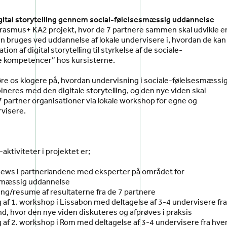
igital storytelling gennem social-følelsesmæssig uddannelse
 Erasmus+ KA2 projekt, hvor de 7 partnere sammen skal udvikle e
an bruges ved uddannelse af lokale undervisere i, hvordan de kan
ion af digital storytelling til styrkelse af de sociale-
 kompetencer” hos kursisterne.
øre os klogere på, hvordan undervisning i sociale-følelsesmæssi
eres med den digitale storytelling, og den nye viden skal
7 partner organisationer via lokale workshop for egne og
rvisere.
aktiviteter i projektet er;
views i partnerlandene med eksperter på området for
smæssig uddannelse
ng/resume af resultaterne fra de 7 partnere
g af 1. workshop i Lissabon med deltagelse af 3-4 undervisere fr
nd, hvor den nye viden diskuteres og afprøves i praksis
g af 2. workshop i Rom med deltagelse af 3-4 undervisere fra hve