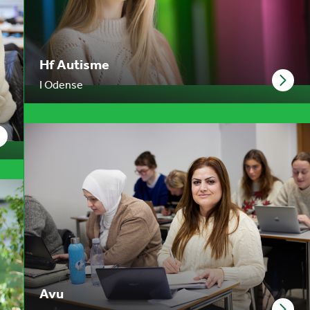
Hf Autisme
I Odense
Avu