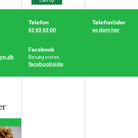
Læs op
Telefon
Telefontider
62 65 65 00
se dem her
Facebook
yn.dk
Besøg vores
facebookside
er