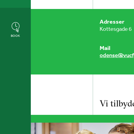
Adresser
Kottesgade 6
BOOK
Mail
odense@vucf
Vi tilbyd