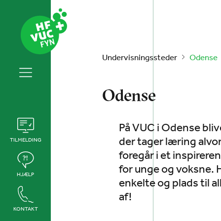
Undervisningssteder
Odense
Odense
På VUC i Odense blive
der tager læring alvo
TILMELDING
foregår i et inspirer
for unge og voksne. H
HJÆLP
enkelte og plads til al
af!
KONTAKT