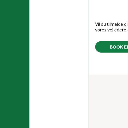
Vil du tilmelde d
vores vejledere.
BOOK E