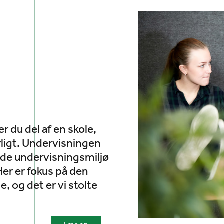
r du del af en skole,
rligt. Undervisningen
ende undervisningsmiljø
er er fokus på den
le, og det er vi stolte