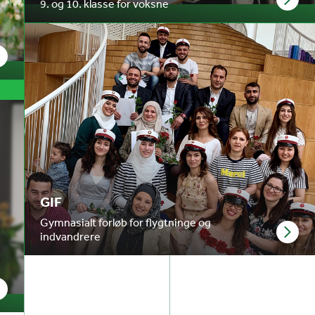
9. og 10. klasse for voksne
GIF
Gymnasialt forløb for flygtninge og
indvandrere