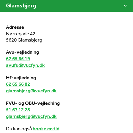
Glamsbjerg
Adresse
Nørregade 42
5620 Glamsbjerg
Avu-vejledning
62 65 65 19
avufu@vucfyn.dk
Hf-vejledning
62 65 66 82
glamsbjerg@vucfyn.dk
FVU- og OBU-vejledning
51 67 12 28
glamsbjerg@vucfyn.dk
Du kan også
booke en tid