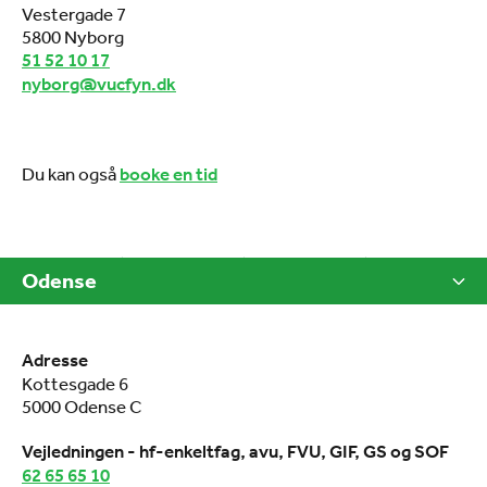
Vestergade 7
5800 Nyborg
51 52 10 17
nyborg@vucfyn.dk
Du kan også
booke en tid
Odense
Adresse
Kottesgade 6
5000 Odense C
Vejledningen - hf-enkeltfag, avu, FVU, GIF, GS og SOF
62 65 65 10