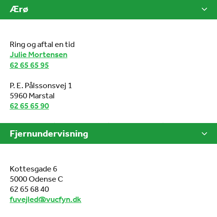
Ærø
Ring og aftal en tid
Julie Mortensen
62 65 65 95
P. E. Pålssonsvej 1
5960 Marstal
62 65 65 90
Fjernundervisning
Kottesgade 6
5000 Odense C
62 65 68 40
fuvejled@vucfyn.dk