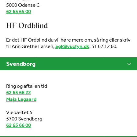
5000 Odense C
62 65 65 00
HF Ordblind
Er det HF Ordblind du vil høre mere om, så ring eller skriv
til Ann Grethe Larsen,
, 51 67 12 60.
agl@vucfyn.dk
Svendborg
Ring og aftal en tid
62 65 66 22
Maja Legaard
Viebæltet 5
5700 Svendborg
62 65 66 00