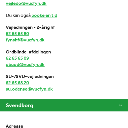
vejledo@vucfyn.dk
Du kan også
booke en tid
Vejledningen - 2-årig hf
62 65 65 80
fynshf@vucfyn.dk
Ordblinde-afdelingen
62 65 65 09
obuod@vucfyn.dk
SU-/SVU-vejledningen
62 65 68 20
su.odense@vucfyn.dk
Svendborg
Adresse