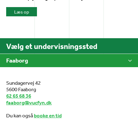
Læs op
Vælg et undervisningssted
Faaborg
Sundagervej 42
5600 Faaborg
62 65 68 36
faaborg@vucfyn.dk
Du kan også
booke en tid