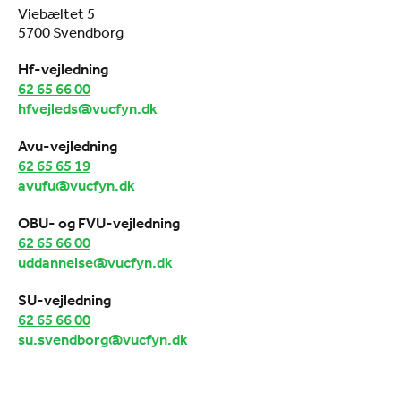
Viebæltet 5
5700 Svendborg
Hf-vejledning
62 65 66 00
hfvejleds@vucfyn.dk
Avu-vejledning
62 65 65 19
avufu@vucfyn.dk
OBU- og FVU-vejledning
62 65 66 00
uddannelse@vucfyn.dk
SU-vejledning
62 65 66 00
su.svendborg@vucfyn.dk