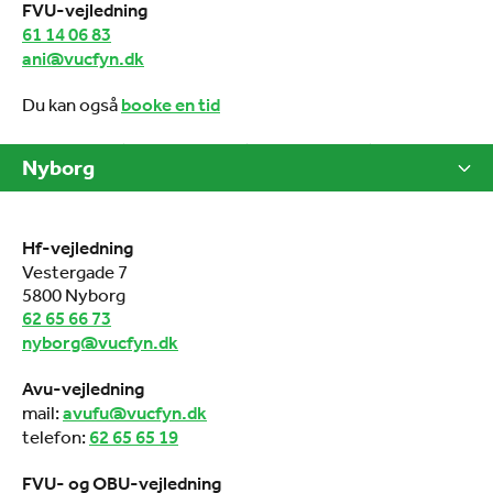
FVU-vejledning
61 14 06 83
ani@vucfyn.dk
Du kan også
booke en tid
Nyborg
Hf-vejledning
Vestergade 7
5800 Nyborg
62 65 66 73
nyborg@vucfyn.dk
Avu-vejledning
mail:
avufu@vucfyn.dk
telefon:
62 65 65 19
FVU- og OBU-vejledning