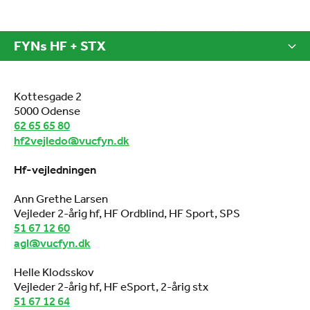
FYNs HF + STX
Kottesgade 2
5000 Odense
62 65 65 80
hf2vejledo@vucfyn.dk
Hf-vejledningen
Ann Grethe Larsen
Vejleder 2-årig hf, HF Ordblind, HF Sport, SPS
51 67 12 60
agl@vucfyn.dk
Helle Klodsskov
Vejleder 2-årig hf, HF eSport, 2-årig stx
51 67 12 64