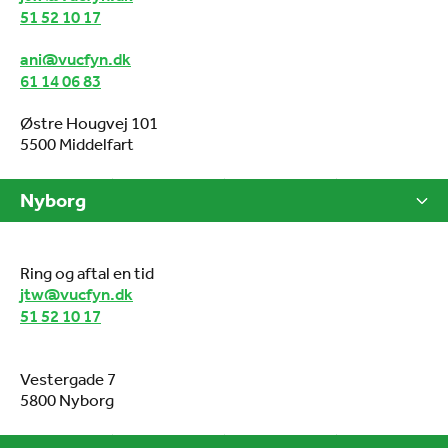
51 52 10 17
ani@vucfyn.dk
61 14 06 83
Østre Hougvej 101
5500 Middelfart
Nyborg
Ring og aftal en tid
jtw@vucfyn.dk
51 52 10 17
Vestergade 7
5800 Nyborg