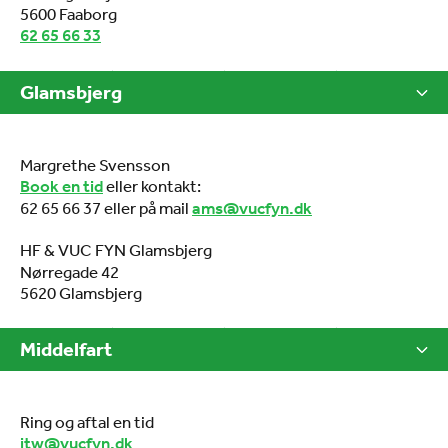
5600 Faaborg
62 65 66 33
Glamsbjerg
Margrethe Svensson
eller kontakt:
Book en tid
62 65 66 37 eller på mail
ams@vucfyn.dk
HF & VUC FYN Glamsbjerg
Nørregade 42
5620 Glamsbjerg
Middelfart
Ring og aftal en tid
jtw@vucfyn.dk