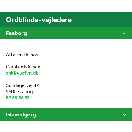
Ordblinde-vejledere
Faaborg
Aftal en tid hos
Carsten Nielsen
cni@vucfyn.dk
Sundagervej 42
5600 Faaborg
62 65 66 33
Glamsbjerg