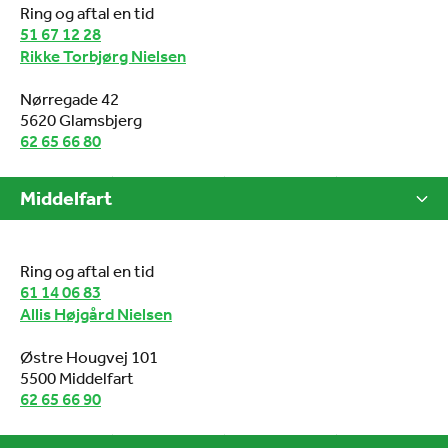
Ring og aftal en tid
51 67 12 28
Rikke Torbjørg Nielsen
Nørregade 42
5620 Glamsbjerg
62 65 66 80
Middelfart
Ring og aftal en tid
61 14 06 83
Allis Højgård Nielsen
Østre Hougvej 101
5500 Middelfart
62 65 66 90