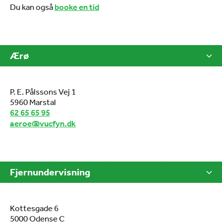
Du kan også
booke en tid
Ærø
P. E. Pålssons Vej 1
5960 Marstal
62 65 65 95
aeroe@vucfyn.dk
Fjernundervisning
Kottesgade 6
5000 Odense C