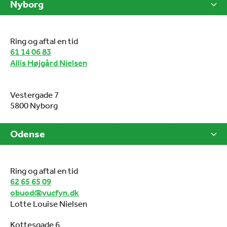
Nyborg
Ring og aftal en tid
61 14 06 83
Allis Højgård Nielsen
Vestergade 7
5800 Nyborg
Odense
Ring og aftal en tid
62 65 65 09
obuod@vucfyn.dk
Lotte Louise Nielsen
Kottesgade 6