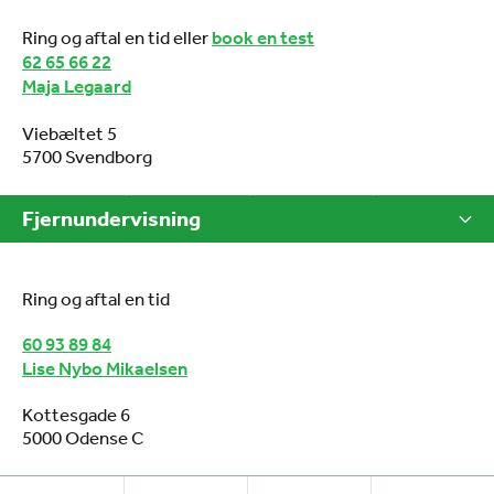
Ring og aftal en tid eller
book en test
62 65 66 22
Maja Legaard
Viebæltet 5
5700 Svendborg
Fjernundervisning
Ring og aftal en tid
60 93 89 84
Lise Nybo Mikaelsen
Kottesgade 6
5000 Odense C