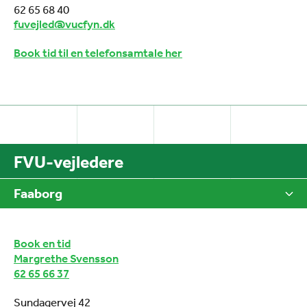
62 65 68 40
fuvejled@vucfyn.dk
Book tid til en telefonsamtale her
FVU-vejledere
Faaborg
Book en tid
Margrethe Svensson
62 65 66 37
Sundagervej 42