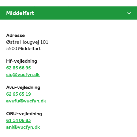
Middelfart
Adresse
Østre Hougvej 101
5500 Middelfart
Hf-vejledning
62 65 66 95
sig@vucfyn.dk
Avu-vejledning
62 65 65 19
avufu@vucfyn.dk
OBU-vejledning
61 14 06 83
ani@vucfyn.dk