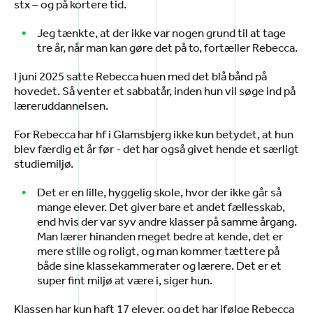
stx – og på kortere tid.
Jeg tænkte, at der ikke var nogen grund til at tage
tre år, når man kan gøre det på to, fortæller Rebecca.
I juni 2025 satte Rebecca huen med det blå bånd på
hovedet. Så venter et sabbatår, inden hun vil søge ind på
læreruddannelsen.
For Rebecca har hf i Glamsbjerg ikke kun betydet, at hun
blev færdig et år før - det har også givet hende et særligt
studiemiljø.
Det er en lille, hyggelig skole, hvor der ikke går så
mange elever. Det giver bare et andet fællesskab,
end hvis der var syv andre klasser på samme årgang.
Man lærer hinanden meget bedre at kende, det er
mere stille og roligt, og man kommer tættere på
både sine klassekammerater og lærere. Det er et
super fint miljø at være i, siger hun.
Klassen har kun haft 17 elever, og det har ifølge Rebecca