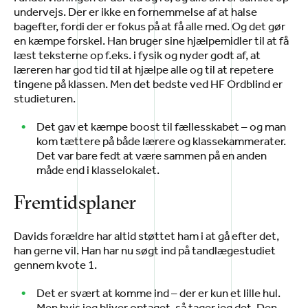
undervejs. Der er ikke en fornemmelse af at halse
bagefter, fordi der er fokus på at få alle med. Og det gør
en kæmpe forskel. Han bruger sine hjælpemidler til at få
læst teksterne op f.eks. i fysik og nyder godt af, at
læreren har god tid til at hjælpe alle og til at repetere
tingene på klassen. Men det bedste ved HF Ordblind er
studieturen.
Det gav et kæmpe boost til fællesskabet – og man
kom tættere på både lærere og klassekammerater.
Det var bare fedt at være sammen på en anden
måde end i klasselokalet.
Fremtidsplaner
Davids forældre har altid støttet ham i at gå efter det,
han gerne vil. Han har nu søgt ind på tandlægestudiet
gennem kvote 1.
Det er svært at komme ind – der er kun et lille hul.
Men hvis jeg bliver optaget, så tager jeg det. Den