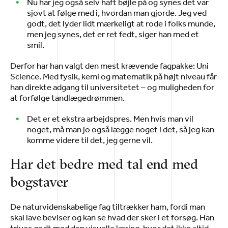
Nu har jeg også selv haft bøjle på og synes det var
sjovt at følge med i, hvordan man gjorde. Jeg ved
godt, det lyder lidt mærkeligt at rode i folks munde,
men jeg synes, det er ret fedt, siger han med et
smil.
Derfor har han valgt den mest krævende fagpakke: Uni
Science. Med fysik, kemi og matematik på højt niveau får
han direkte adgang til universitetet – og muligheden for
at forfølge tandlægedrømmen.
Det er et ekstra arbejdspres. Men hvis man vil
noget, må man jo også lægge noget i det, så jeg kan
komme videre til det, jeg gerne vil.
Har det bedre med tal end med
bogstaver
De naturvidenskabelige fag tiltrækker ham, fordi man
skal lave beviser og kan se hvad der sker i et forsøg. Han
trives godt med den visuelle læring, hvor det ikke altid