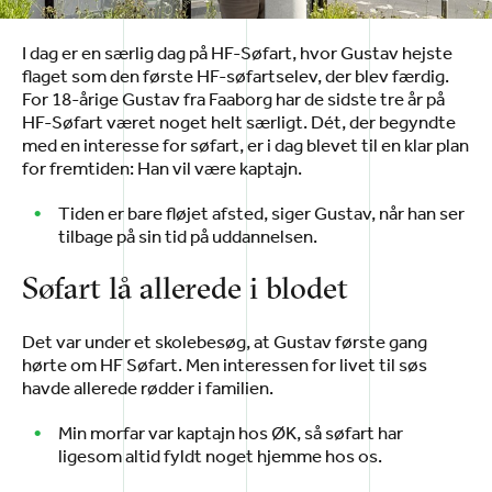
I dag er en særlig dag på HF-Søfart, hvor Gustav hejste
flaget som den første HF-søfartselev, der blev færdig.
For 18-årige Gustav fra Faaborg har de sidste tre år på
HF-Søfart været noget helt særligt. Dét, der begyndte
med en interesse for søfart, er i dag blevet til en klar plan
for fremtiden: Han vil være kaptajn.
Tiden er bare fløjet afsted, siger Gustav, når han ser
tilbage på sin tid på uddannelsen.
Søfart lå allerede i blodet
Det var under et skolebesøg, at Gustav første gang
hørte om HF Søfart. Men interessen for livet til søs
havde allerede rødder i familien.
Min morfar var kaptajn hos ØK, så søfart har
ligesom altid fyldt noget hjemme hos os.