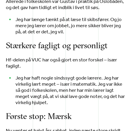
Allerede i folkeskolen var Gustav i praktik på Oslobåden,
og det gav ham tidligt et indblik i livet til søs.
Jeg har længe tænkt på at læse til skibsfører. Og jo
mere jeg lærer om jobbet, jo mere sikker bliver jeg
på, at det er det, jeg vil.
Stærkere fagligt og personligt
Hf-delen på VUC har også gjort en stor forskel – især
fagligt.
Jeg har haft nogle sindssygt gode lærere. Jeg har
virkelig lært meget – især i matematik. Jeg var ikke
så god i folkeskolen, men her har min lærer lagt
meget vægt på, at vi skal lave gode noter, og det har
virkelig hjulpet.
Første stop: Mærsk
Nu venter et halvt års sabbat, inden næste store skridt.