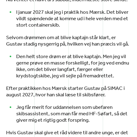
I januar 2027 skal jeg i praktik hos Mærsk. Det bliver
vildt spændende at komme ud i hele verden med et
stort containerskib.
Selvom drømmen om at blive kaptajn står klart, er
Gustav stadig nysgerrig på, hvilken vej han præcis vil gå.
Den helt store drøm er at blive kaptajn. Men jeg vil
gerne prøve en masse forskelligt, for jeg ved endnu
ikke, om det bliver langfart, færger eller
krydstogtskibe, jeg vil sejle på fremadrettet.
Efter praktikken hos Mærsk starter Gustav på SIMAC i
august 2027, hvor han skal læse til skibsfører.
Jeg får merit for uddannelsen som ubefaren
skibsassistent, som man får med HF-Søfart, så det
giver mig et rigtig godt forspring.
Hvis Gustav skal give et råd videre til andre unge, er det