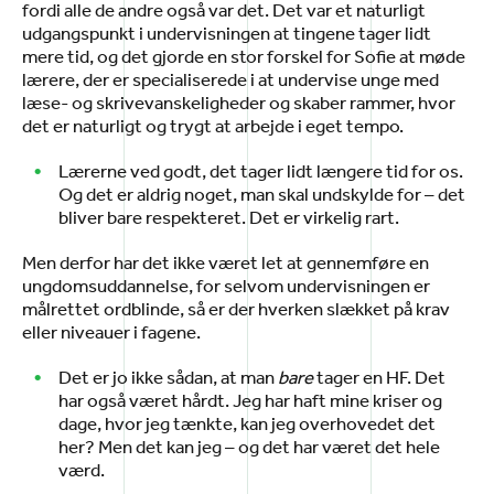
fordi alle de andre også var det. Det var et naturligt
udgangspunkt i undervisningen at tingene tager lidt
mere tid, og det gjorde en stor forskel for Sofie at møde
lærere, der er specialiserede i at undervise unge med
læse- og skrivevanskeligheder og skaber rammer, hvor
det er naturligt og trygt at arbejde i eget tempo.
Lærerne ved godt, det tager lidt længere tid for os.
Og det er aldrig noget, man skal undskylde for – det
bliver bare respekteret. Det er virkelig rart.
Men derfor har det ikke været let at gennemføre en
ungdomsuddannelse, for selvom undervisningen er
målrettet ordblinde, så er der hverken slækket på krav
eller niveauer i fagene.
Det er jo ikke sådan, at man
bare
tager en HF. Det
har også været hårdt. Jeg har haft mine kriser og
dage, hvor jeg tænkte, kan jeg overhovedet det
her? Men det kan jeg – og det har været det hele
værd.