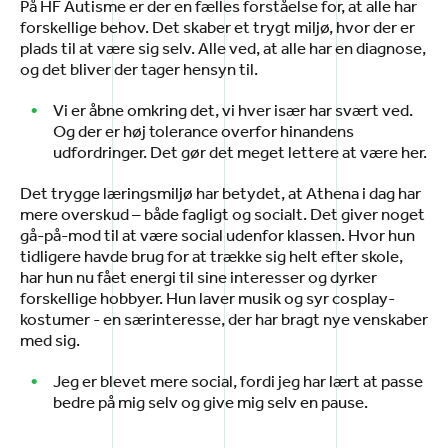
På HF Autisme er der en fælles forståelse for, at alle har
forskellige behov. Det skaber et trygt miljø, hvor der er
plads til at være sig selv. Alle ved, at alle har en diagnose,
og det bliver der tager hensyn til.
Vi er åbne omkring det, vi hver især har svært ved.
Og der er høj tolerance overfor hinandens
udfordringer. Det gør det meget lettere at være her.
Det trygge læringsmiljø har betydet, at Athena i dag har
mere overskud – både fagligt og socialt. Det giver noget
gå-på-mod til at være social udenfor klassen. Hvor hun
tidligere havde brug for at trække sig helt efter skole,
har hun nu fået energi til sine interesser og dyrker
forskellige hobbyer. Hun laver musik og syr cosplay-
kostumer - en særinteresse, der har bragt nye venskaber
med sig.
Jeg er blevet mere social, fordi jeg har lært at passe
bedre på mig selv og give mig selv en pause.