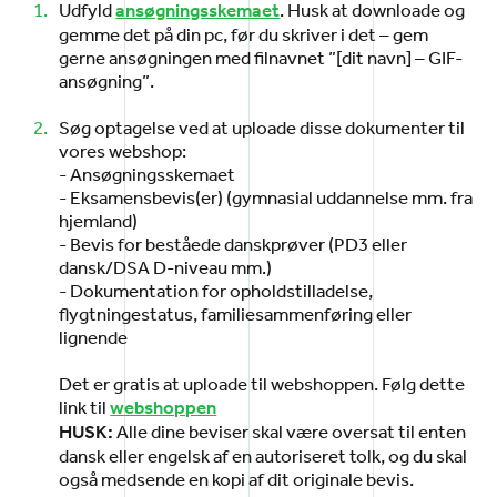
Udfyld
. Husk at downloade og
ansøgningsskemaet
gemme det på din pc, før du skriver i det – gem
gerne ansøgningen med filnavnet ”[dit navn] – GIF-
ansøgning”.
Søg optagelse ved at uploade disse dokumenter til
vores webshop:
- Ansøgningsskemaet
- Eksamensbevis(er) (gymnasial uddannelse mm. fra
hjemland)
- Bevis for beståede danskprøver (PD3 eller
dansk/DSA D-niveau mm.)
- Dokumentation for opholdstilladelse,
flygtningestatus, familiesammenføring eller
lignende
Det er gratis at uploade til webshoppen. Følg dette
link til
webshoppen
Alle dine beviser skal være oversat til enten
HUSK:
dansk eller engelsk af en autoriseret tolk, og du skal
også medsende en kopi af dit originale bevis.