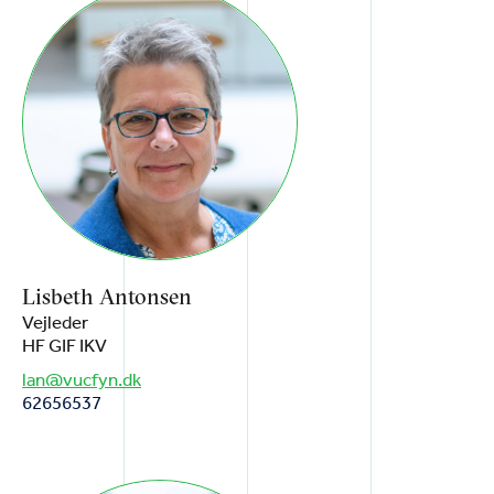
Lisbeth Antonsen
Vejleder
HF GIF IKV
lan@vucfyn.dk
62656537