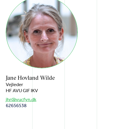
Jane Hovland Wilde
Vejleder
HF AVU GIF IKV
jhr@vucfyn.dk
62656538