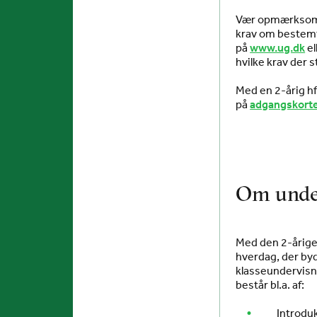
Vær opmærksom p
krav om bestemt
på
www.ug.dk
e
hvilke krav der s
Med en 2-årig h
på
adgangskorte
Om unde
Med den 2-årige
hverdag, der by
klasseundervisn
består bl.a. af:
Introduk