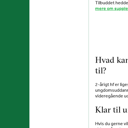
Tilbuddet hedde
mere om supple
Hvad kan
til?
2-årigt hf er li
ungdomsuddannel
videregående ud
Klar til 
Hvis du gerne vi