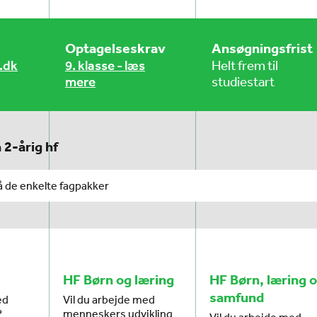
Optagelseskrav
Ansøgningsfrist
.dk
9. klasse - læs
Helt frem til
mere
studiestart
 2-årig hf
å de enkelte fagpakker
HF Børn og læring
HF Børn, læring 
samfund
ed
Vil du arbejde med
?
menneskers udvikling
Vil du arbejde med