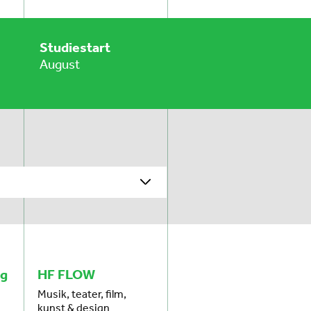
Studiestart
August
og
HF FLOW
Musik, teater, film,
kunst & design