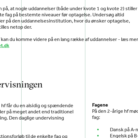
å, at nogle uddannelser (både under kvote 1 og kvote 2) stiller
e fag på bestemte niveauer før optagelse. Undersøg altid
ller på den uddannelsesinstitution, hvor du ønsker optagelse,
tilles netop der.
f kan du komme videre på en lang række af uddannelser - læs me
t.dk
rvisningen
Fagene
 hf får du en alsidig og spændende
På den 2-årige hf mø
der på meget andet end traditionel
fag:
ing. Den daglige undervisning
Dansk på A-
Engelsk på B
tionsforløb til de enkelte fag og