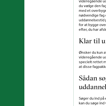
videregående ud
du vælge den fag
med et overbygni
nødvendige fag o
uddannelsestid p
for at bygge ove
efter, du har afs
Klar til 
Ønsker du kun at
videregående udd
specielt rettet
at disse fagpakk
Sådan sø
uddannel
Søger du ind p
kan du søge ind