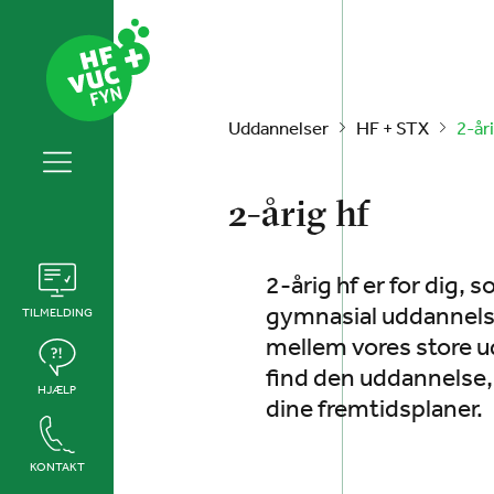
Uddannelser
HF + STX
2-åri
2-årig hf
2-årig hf er for dig,
gymnasial uddannelse
TILMELDING
mellem vores store u
find den uddannelse, 
HJÆLP
dine fremtidsplaner.
KONTAKT