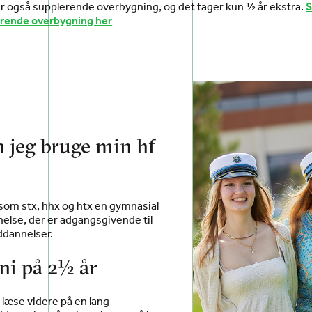
r også supplerende overbygning, og det tager kun ½ år ekstra.
rende overbygning her
 jeg bruge min hf
gesom stx, hhx og htx en gymnasial
se, der er adgangsgivende til
dannelser.
uni på 2½ år
l læse videre på en lang