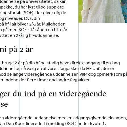
dannelse på universitetet, så kan
pakke, du har lyst til og supplere
ngsforløb (SOF), der giver dig de
g niveauer. Dvs. din
å hf i alt bliver 2½ år. Muligheden
n på med SOF står åben op til to år
luttet en 2-årig hf-uddannelse.
uni på 2 år
 bruge 2 år på din hf og stadig have direkte adgang til en lang
annelse, så vælg en af vores fagpakker (fx HF Uni), der er
 mod de lange videregående uddannelser. Vær dog opmærksom på
er indeholder flere timer end andre fagpakker.
ger du ind på en videregående
se
å en videregående uddannelse med en adgangsgivende eksamen
 via Den Koordinerede Tilmelding (KOT) under kvote 1.