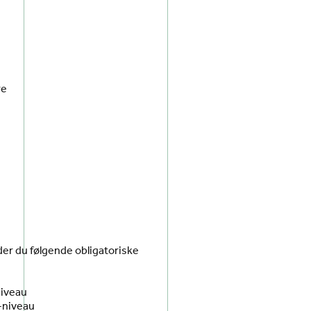
re
der du følgende obligatoriske
niveau
-niveau