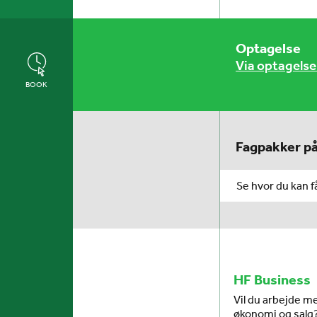
Optagelse
Via optagelse
BOOK
Fagpakker på
Se hvor du kan f
HF Business
Vil du arbejde m
økonomi og salg