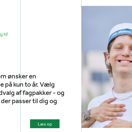
g hf
 som ønsker en
 på kun to år. Vælg
dvalg af fagpakker - og
der passer til dig og
Læs op