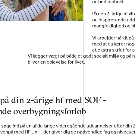
udlandsophold.
På den 2-årige hf vil
og inspirerende udd
mangfoldighed og plad
Vi arbejder hårdt på 
med at du lærer nog
et ekstra skridt for 
Vi lægger vægt på både et godt socialt miljø og på hø
bliver en oplevelse for livet.
på din 2-årige hf med SOF -
nde overbygningsforløb
at søge ind på en af de lange videregående uddannelser efter din 
 ovenpå med HF Uni+, der giver dig de nødvendige fag og niveauer