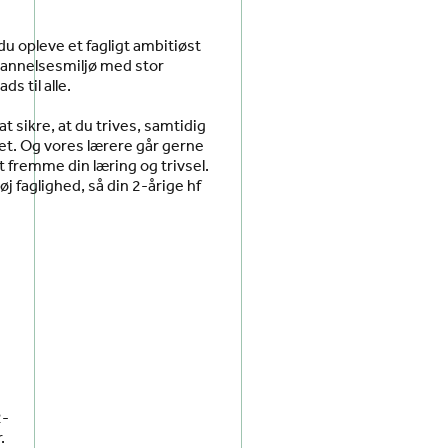
 du opleve et fagligt ambitiøst
annelsesmiljø med stor
s til alle.
at sikre, at du trives, samtidig
et. Og vores lærere går gerne
at fremme din læring og trivsel.
j faglighed, så din 2-årige hf
2-
.