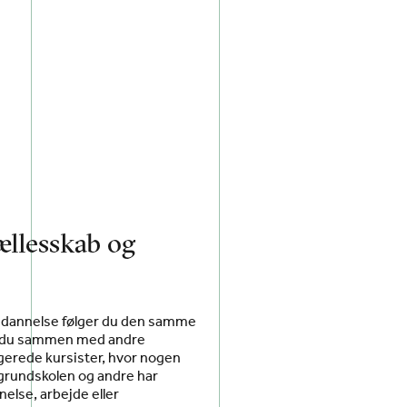
fællesskab og
ddannelse følger du den samme
går du sammen med andre
erede kursister, hvor nogen
grundskolen og andre har
else, arbejde eller