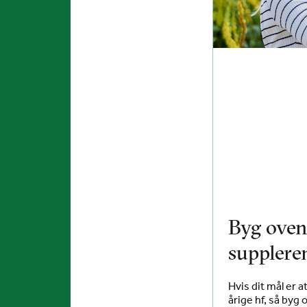
Byg oven
supplere
Hvis dit mål er 
årige hf, så byg