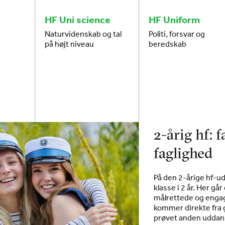
HF Uni science
HF Uniform
Naturvidenskab og tal
Politi, forsvar og
på højt niveau
beredskab
2-årig hf: 
faglighed
På den 2-årige hf-u
klasse i 2 år. Her 
målrettede og engag
kommer direkte fra 
prøvet anden uddann