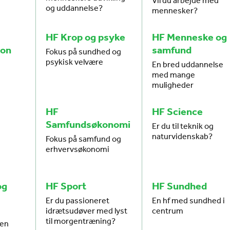
og uddannelse?
mennesker?
HF Krop og psyke
HF Menneske og
ion
samfund
Fokus på sundhed og
psykisk velvære
En bred uddannelse
med mange
muligheder
HF
HF Science
Samfundsøkonomi
Er du til teknik og
naturvidenskab?
Fokus på samfund og
erhvervsøkonomi
og
HF Sport
HF Sundhed
Er du passioneret
En hf med sundhed i
idrætsudøver med lyst
centrum
til morgentræning?
hen